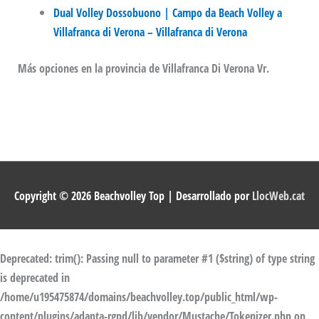
Dual Volley Dossobuono | Campo da Beach Volley a
Villafranca di Verona – Villafranca di Verona
Más opciones en la provincia de Villafranca Di Verona Vr.
Copyright © 2026
Beachvolley Top
| Desarrollado por
LlocWeb.cat
Deprecated
: trim(): Passing null to parameter #1 ($string) of type string
is deprecated in
/home/u195475874/domains/beachvolley.top/public_html/wp-
content/plugins/adapta-rgpd/lib/vendor/Mustache/Tokenizer.php
on