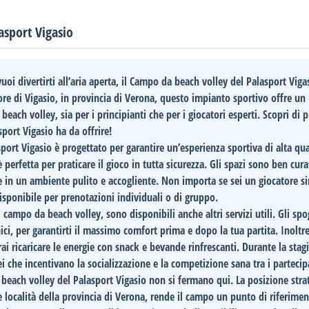
asport Vigasio
oi divertirti all’aria aperta, il
Campo da beach volley
del
Palasport Viga
ore di
Vigasio
, in provincia di
Verona
, questo impianto sportivo offre un
each volley, sia per i principianti che per i giocatori esperti. Scopri di p
sport Vigasio ha da offrire!
port Vigasio è progettato per garantire un’esperienza sportiva di alta qua
 perfetta per praticare il gioco in tutta sicurezza. Gli spazi sono ben cura
 in un ambiente pulito e accogliente. Non importa se sei un giocatore s
isponibile per prenotazioni individuali o di gruppo.
l campo da beach volley, sono disponibili anche altri servizi utili. Gli spo
nici, per garantirti il massimo comfort prima e dopo la tua partita. Inoltre
ai ricaricare le energie con snack e bevande rinfrescanti. Durante la stag
i che incentivano la socializzazione e la competizione sana tra i partecip
beach volley
del Palasport Vigasio non si fermano qui. La posizione stra
e località della provincia di Verona, rende il campo un punto di riferime