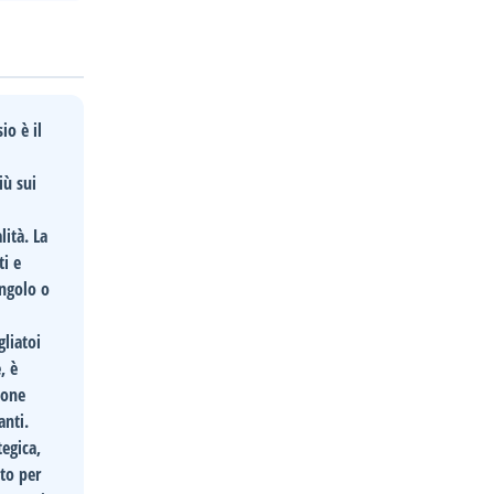
sio
è il
iù sui
lità. La
ti e
ingolo o
gliatoi
, è
ione
anti.
tegica,
nto per