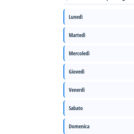
Lunedì
Martedì
Mercoledì
Giovedì
Venerdì
Sabato
Domenica