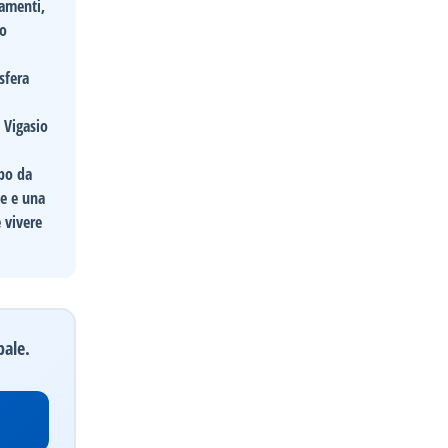
namenti,
 o
sfera
 Vigasio
po da
te e una
e vivere
pale.