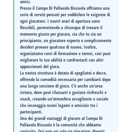
amici.
Presso il Campo Di Pallavolo Bissuola offriamo una
serie di
servizi pensati per soddisfare le esigenze di
ogni giocatore
. I nostri orari di apertura sono
flessibili, permettendo a chiunque di trovare il
momento giusto per giocare, sia che tu sia un
principiante, un giocatore esperto o semplicemente
desideri provare qualcosa di nuovo. Inoltre,
organizziamo corsi di formazione e tornei, così puoi
migliorare le tue abilità e confrontarti con altri
appassionati del gioco.
La nostra struttura è dotata di
spogliatoi e docce
,
offrendo la comodità necessaria per cambiarti dopo
una lunga sessione di gioco. C’è anche un’area
ristoro, dove puoi rilassarti e gustare rinfreschi e
snack, creando un’atmosfera accogliente e sociale
che incoraggia nuovi legami e amicizie tra i
partecipanti.
Uno dei grandi vantaggi di giocare al Campo Di
Pallavolo Bissuola è la
comunità che abbiamo
costruito
. Qui non sei solo un giocatore; diventi