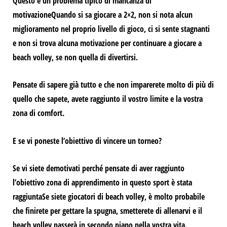
Questo è un problema tipico di
mancanza di
motivazione
Quando si sa giocare a 2×2, non si nota alcun
miglioramento nel proprio livello di gioco, ci si sente stagnanti
e non si trova alcuna motivazione per continuare a giocare a
beach volley, se non quella di divertirsi.
Pensate di sapere già tutto e che non imparerete molto di più di
quello che sapete,
avete raggiunto il vostro limite e la vostra
zona di comfort.
E se vi poneste l’obiettivo di vincere un torneo?
Se vi siete demotivati perché pensate di aver raggiunto
l’obiettivo
zona di apprendimento in questo sport è stata
raggiunta
Se siete giocatori di beach volley, è molto probabile
che finirete per gettare la spugna, smetterete di allenarvi e il
beach volley passerà in secondo piano nella vostra vita.