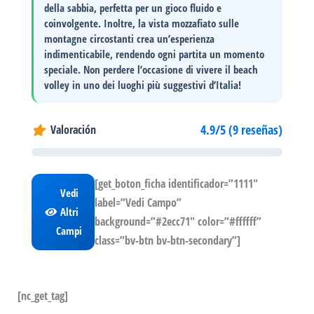
della sabbia
, perfetta per un gioco fluido e
coinvolgente. Inoltre, la vista mozzafiato sulle
montagne circostanti crea un’esperienza
indimenticabile, rendendo ogni partita un momento
speciale. Non perdere l’occasione di vivere il
beach
volley
in uno dei luoghi più suggestivi d’Italia!
4.9/5 (9 reseñas)
Valoración
[get_boton_ficha identificador=”1111″
Vedi
label=”Vedi Campo”
Altri
background=”#2ecc71″ color=”#ffffff”
Campi
class=”bv-btn bv-btn-secondary”]
[nc_get_tag]