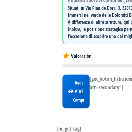
Impianti Sportivi Comunali (Ta
Situati in
Via Pian de Dora, 3, 3201
Immersi nel verde delle Dolomiti Be
A differenza di altre strutture, qu
Inoltre, la posizione strategica pe
l’occasione di scoprire uno dei mig
Valoración
[get_boton_ficha id
Vedi
btn-secondary”]
Altri
Campi
[nc_get_tag]