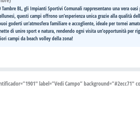
mbre)
0 Tambre BL
, gli
Impianti Sportivi Comunali
rappresentano una vera oasi p
llunesi, questi campi offrono un’esperienza unica grazie alla qualità dell
i puoi goderti un’atmosfera
familiare e accogliente
, ideale per tornei amato
rmette di unire sport e natura, rendendo ogni visita un’opportunità per
ri
liori campi da beach volley della zona!
entificador=”1901″ label=”Vedi Campo” background=”#2ecc71″ col