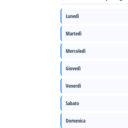
Lunedì
Martedì
Mercoledì
Giovedì
Venerdì
Sabato
Domenica