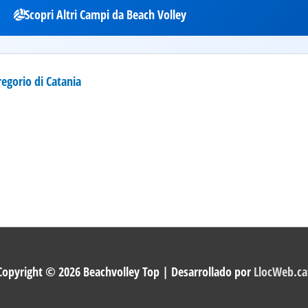
Scopri Altri Campi da Beach Volley
egorio di Catania
Copyright © 2026
Beachvolley Top
| Desarrollado por
LlocWeb.ca