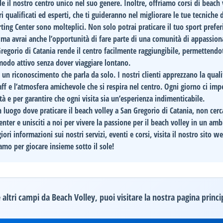
 il nostro centro unico nel suo genere. Inoltre, offriamo corsi di beach 
tori qualificati ed esperti, che ti guideranno nel migliorare le tue tecniche 
ting Center
sono molteplici. Non solo potrai praticare il tuo sport prefer
ma avrai anche l’opportunità di fare parte di una comunità di appassiona
Gregorio di Catania rende il centro facilmente raggiungibile, permettendot
 modo attivo senza dover viaggiare lontano.
, un riconoscimento che parla da solo. I nostri clienti apprezzano la quali
staff e l’atmosfera amichevole che si respira nel centro. Ogni giorno ci i
ità e per garantire che ogni visita sia un’esperienza indimenticabile.
 luogo dove praticare il beach volley a San Gregorio di Catania, non cerca
enter
e unisciti a noi per vivere la passione per il beach volley in un amb
ori informazioni sui nostri servizi, eventi e corsi, visita il nostro sito w
amo per giocare insieme sotto il sole!
altri campi da Beach Volley, puoi visitare la nostra pagina princi