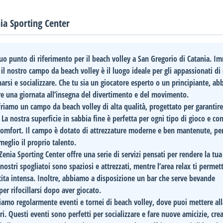
nia Sporting Center
 tuo punto di riferimento per il beach volley a San Gregorio di Catania. I
 il nostro campo da beach volley è il luogo ideale per gli appassionati di
enarsi e socializzare. Che tu sia un giocatore esperto o un principiante, a
rere una giornata all’insegna del divertimento e del movimento.
friamo un campo da beach volley di alta qualità, progettato per garantire
a nostra superficie in sabbia fine è perfetta per ogni tipo di gioco e co
e comfort. Il campo è dotato di attrezzature moderne e ben mantenute, pe
meglio il proprio talento.
Zenia Sporting Center
offre una serie di
servizi
pensati per rendere la tua
nostri spogliatoi sono spaziosi e attrezzati, mentre l’area relax ti permet
rtita intensa. Inoltre, abbiamo a disposizione un bar che serve bevande
 per rifocillarsi dopo aver giocato.
ziamo regolarmente
eventi e tornei
di beach volley, dove puoi mettere al
tori. Questi eventi sono perfetti per socializzare e fare nuove amicizie, cr