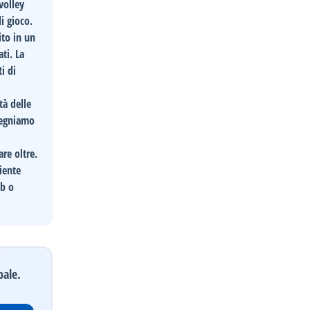
volley
di gioco.
ito in un
ti. La
i di
tà delle
mpegniamo
re oltre.
iente
eb o
pale.