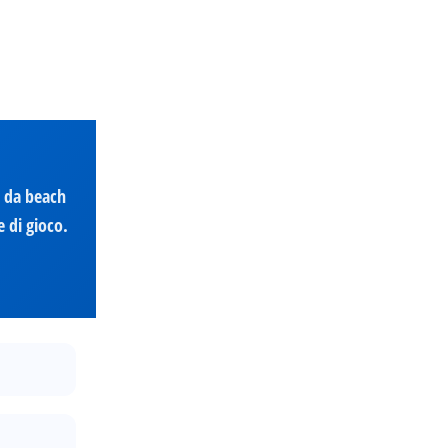
i da beach
e di gioco.