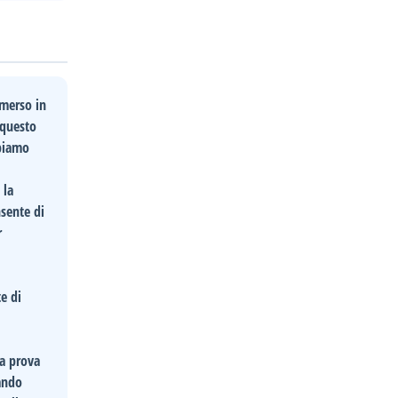
mmerso in
 questo
bbiamo
 la
nsente di
r
te di
la prova
eando