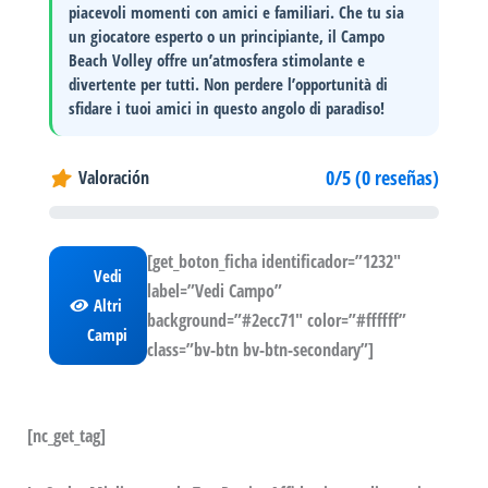
piacevoli momenti con amici e familiari. Che tu sia
un giocatore esperto o un principiante, il Campo
Beach Volley offre un’atmosfera
stimolante
e
divertente
per tutti. Non perdere l’opportunità di
sfidare i tuoi amici in questo angolo di paradiso!
0/5 (0 reseñas)
Valoración
[get_boton_ficha identificador=”1232″
Vedi
label=”Vedi Campo”
Altri
background=”#2ecc71″ color=”#ffffff”
Campi
class=”bv-btn bv-btn-secondary”]
[nc_get_tag]