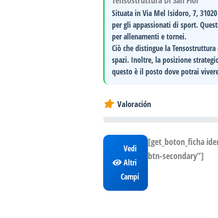
Tensostruttura Di San Fior
Situata in
Via Mel Isidoro, 7, 31020
per gli appassionati di sport. Que
per allenamenti e tornei.
Ciò che distingue la Tensostruttura
spazi. Inoltre, la posizione strategi
questo è il posto dove potrai viver
Valoración
[get_boton_ficha id
Vedi
btn-secondary”]
Altri
Campi