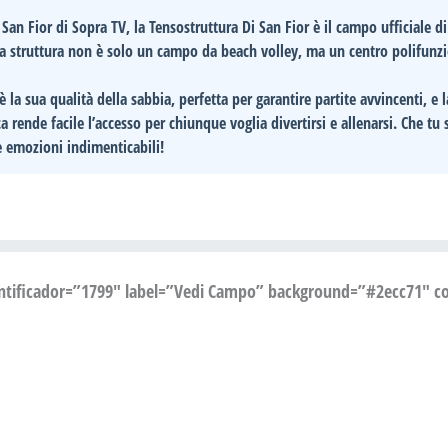
 San Fior di Sopra TV
, la
Tensostruttura Di San Fior
è il
campo ufficiale di
sta struttura non è solo un campo da beach volley, ma un centro polifunz
 è la sua
qualità della sabbia
, perfetta per garantire partite avvincenti, e 
ca rende facile l’accesso per chiunque voglia divertirsi e allenarsi. Che tu
e emozioni indimenticabili!
entificador=”1799″ label=”Vedi Campo” background=”#2ecc71″ col