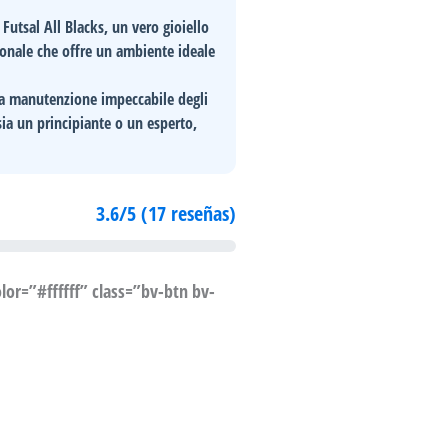
 Futsal All Blacks
, un vero gioiello
ionale che offre un ambiente ideale
la
manutenzione impeccabile
degli
 sia un principiante o un esperto,
3.6/5 (17 reseñas)
or=”#ffffff” class=”bv-btn bv-