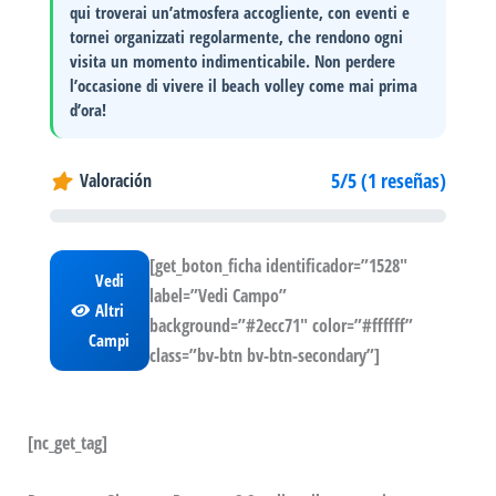
qui troverai un’atmosfera accogliente, con
eventi e
tornei
organizzati regolarmente, che rendono ogni
visita un momento indimenticabile. Non perdere
l’occasione di vivere il beach volley come mai prima
d’ora!
5/5 (1 reseñas)
Valoración
[get_boton_ficha identificador=”1528″
Vedi
label=”Vedi Campo”
Altri
background=”#2ecc71″ color=”#ffffff”
Campi
class=”bv-btn bv-btn-secondary”]
[nc_get_tag]