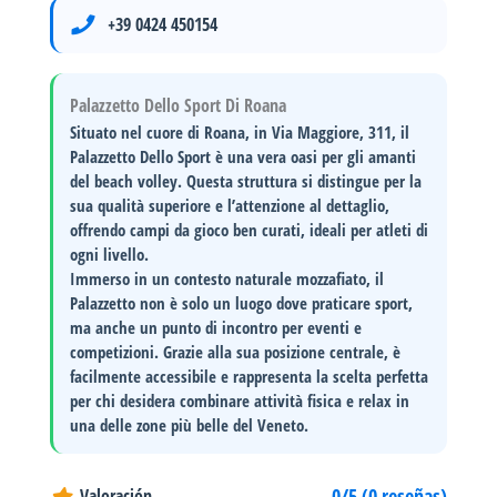
+39 0424 450154
Palazzetto Dello Sport Di Roana
Situato nel cuore di
Roana
, in
Via Maggiore, 311
, il
Palazzetto Dello Sport è una vera oasi per gli amanti
del
beach volley
. Questa struttura si distingue per la
sua
qualità superiore
e l’attenzione al dettaglio,
offrendo campi da gioco ben curati, ideali per atleti di
ogni livello.
Immerso in un contesto naturale mozzafiato, il
Palazzetto non è solo un luogo dove praticare sport,
ma anche un
punto di incontro
per eventi e
competizioni. Grazie alla sua posizione centrale, è
facilmente accessibile e rappresenta la scelta perfetta
per chi desidera combinare
attività fisica
e
relax
in
una delle zone più belle del Veneto.
0/5 (0 reseñas)
Valoración