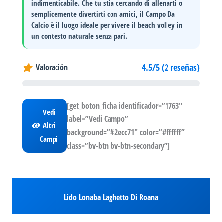
indimenticabile. Che tu stia cercando di allenarti o
semplicemente divertirti con amici, il Campo Da
Calcio è il luogo ideale per
vivere il beach volley
in
un contesto naturale senza pari.
4.5/5 (2 reseñas)
Valoración
[get_boton_ficha identificador=”1763″
Vedi
label=”Vedi Campo”
Altri
background=”#2ecc71″ color=”#ffffff”
Campi
class=”bv-btn bv-btn-secondary”]
Lido Lonaba Laghetto Di Roana