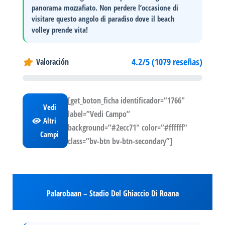
panorama mozzafiato. Non perdere l’occasione di
visitare questo angolo di paradiso dove il beach
volley prende vita!
4.2/5 (1079 reseñas)
Valoración
[get_boton_ficha identificador=”1766″
Vedi
label=”Vedi Campo”
Altri
background=”#2ecc71″ color=”#ffffff”
Campi
class=”bv-btn bv-btn-secondary”]
Palarobaan – Stadio Del Ghiaccio Di Roana