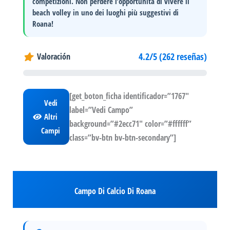
competizioni. Non perdere l’opportunità di vivere il
beach volley in uno dei luoghi più suggestivi di
Roana!
4.2/5 (262 reseñas)
Valoración
[get_boton_ficha identificador=”1767″
Vedi
label=”Vedi Campo”
Altri
background=”#2ecc71″ color=”#ffffff”
Campi
class=”bv-btn bv-btn-secondary”]
Campo Di Calcio Di Roana