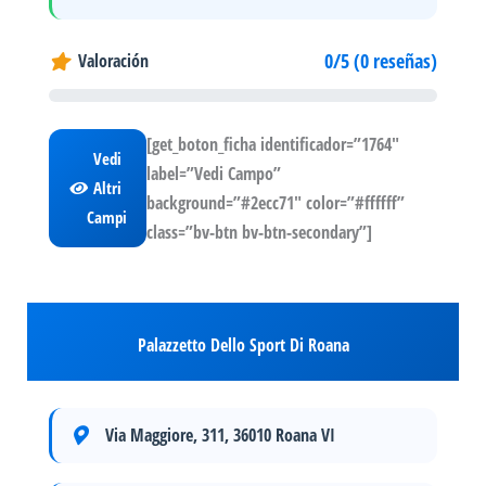
0/5 (0 reseñas)
Valoración
[get_boton_ficha identificador=”1764″
Vedi
label=”Vedi Campo”
Altri
background=”#2ecc71″ color=”#ffffff”
Campi
class=”bv-btn bv-btn-secondary”]
Palazzetto Dello Sport Di Roana
Via Maggiore, 311, 36010 Roana VI