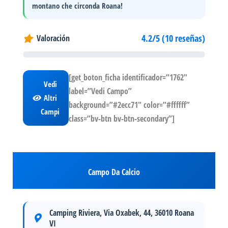
montano
che circonda Roana!
4.2/5 (10 reseñas)
Valoración
[get_boton_ficha identificador=”1762″
Vedi
label=”Vedi Campo”
Altri
background=”#2ecc71″ color=”#ffffff”
Campi
class=”bv-btn bv-btn-secondary”]
Campo Da Calcio
Camping Riviera, Via Oxabek, 44, 36010 Roana
VI