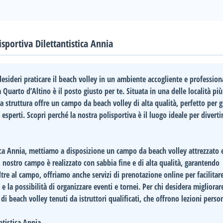
isportiva Dilettantistica Annia
esideri praticare il beach volley in un ambiente accogliente e professiona
a
Quarto d’Altino
è il posto giusto per te. Situata in una delle località più
ra struttura offre un campo da beach volley di alta qualità, perfetto per g
i esperti. Scopri perché la nostra polisportiva è il luogo ideale per divertir
tica Annia, mettiamo a disposizione un campo da beach volley attrezzato 
nostro campo è realizzato con sabbia fine e di alta qualità, garantendo
tre al campo, offriamo anche servizi di prenotazione online per facilitar
, e la possibilità di organizzare eventi e tornei. Per chi desidera migliorar
 di beach volley tenuti da istruttori qualificati, che offrono lezioni perso
ntistica Annia