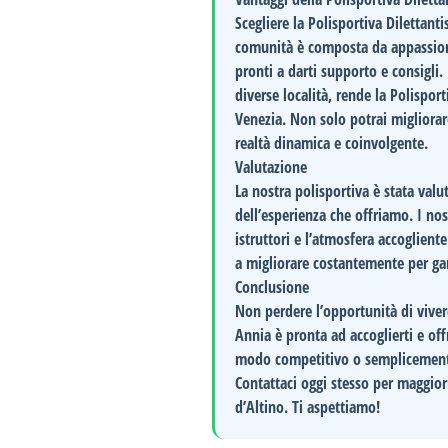
Scegliere la Polisportiva Dilettan
comunità è composta da appassiona
pronti a darti supporto e consigli.
diverse località, rende la Polispor
Venezia. Non solo potrai migliorare
realtà dinamica e coinvolgente.
Valutazione
La nostra polisportiva è stata valu
dell’esperienza che offriamo. I no
istruttori e l’atmosfera accoglien
a migliorare costantemente per gar
Conclusione
Non perdere l’opportunità di viver
Annia
è pronta ad accoglierti e offr
modo competitivo o semplicemente di
Contattaci oggi stesso
per maggiori
d’Altino. Ti aspettiamo!