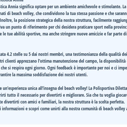
tistica Annia significa optare per un ambiente amichevole e stimolante. La
ti di beach volley, che condividono la tua stessa passione e che saran
 Inoltre, la posizione strategica della nostra struttura, facilmente raggiun
tiva un punto di riferimento per chi desidera praticare sport nella provinc
 le tue abilità sportive, ma anche stringere nuove amicizie e far parte d
tata
4.2 stelle
su 5 dai nostri membri, una testimonianza della qualità dei 
stri clienti apprezzano l’ottima manutenzione del campo, la disponibilità 
te che si respira ogni giorno. Ogni feedback è importante per noi e ci im
antire la massima soddisfazione dei nostri utenti.
e un’esperienza unica all’insegna del beach volley! La
Polisportiva Diletta
irti tutto il necessario per divertirti e migliorare. Sia che tu voglia giocar
vertirti con amici e familiari, la nostra struttura è la scelta perfetta.
 informazioni e scopri come unirti alla nostra comunità di beach volley