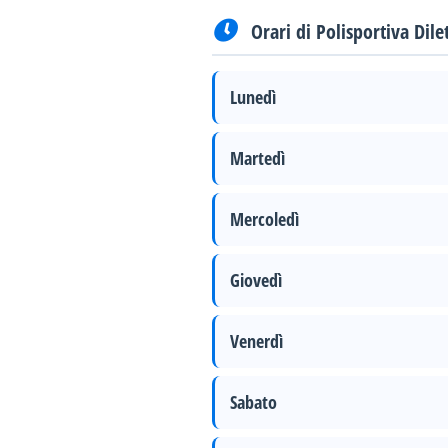
Orari di Polisportiva Dile
Lunedì
Martedì
Mercoledì
Giovedì
Venerdì
Sabato