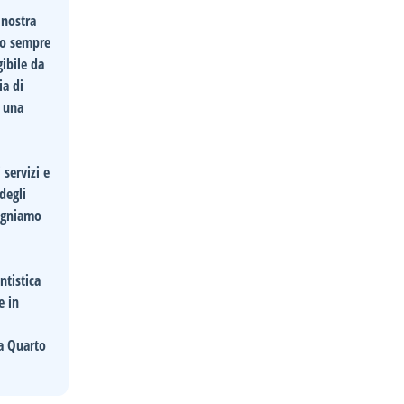
 nostra
no sempre
gibile da
ia di
i una
servizi e
degli
pegniamo
ntistica
e in
 a Quarto