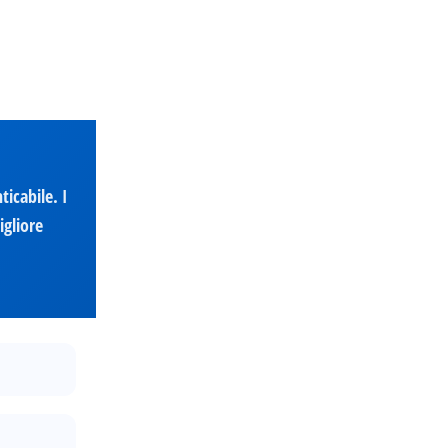
ticabile. I
igliore