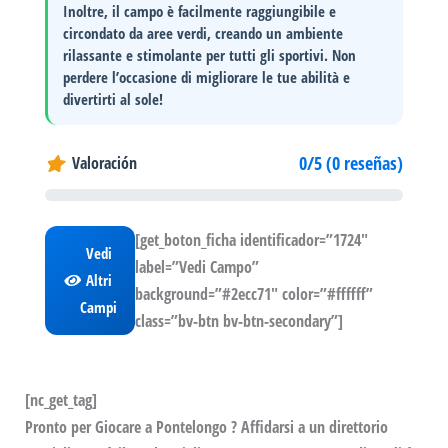
Inoltre, il campo è facilmente raggiungibile e
circondato da aree verdi, creando un ambiente
rilassante e stimolante
per tutti gli sportivi. Non
perdere l’occasione di migliorare le tue abilità e
divertirti al sole!
0/5 (0 reseñas)
Valoración
[get_boton_ficha identificador=”1724″
Vedi
label=”Vedi Campo”
Altri
background=”#2ecc71″ color=”#ffffff”
Campi
class=”bv-btn bv-btn-secondary”]
[nc_get_tag]
Pronto per Giocare a Pontelongo ? Affidarsi a un direttorio