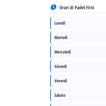
Orari di Padel First
Lunedì
Martedì
Mercoledì
Giovedì
Venerdì
Sabato