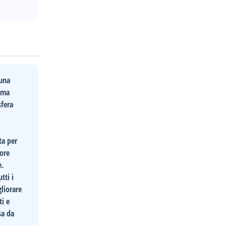
 una
, ma
sfera
ta per
tore
e.
tti i
gliorare
ti e
sa da