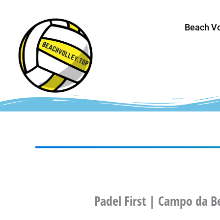
Vai
al
Beach Vo
contenuto
Padel First | Campo da B