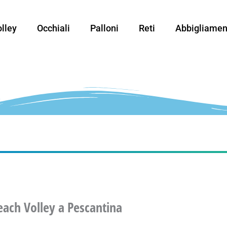
lley
Occhiali
Palloni
Reti
Abbigliamen
each Volley a Pescantina