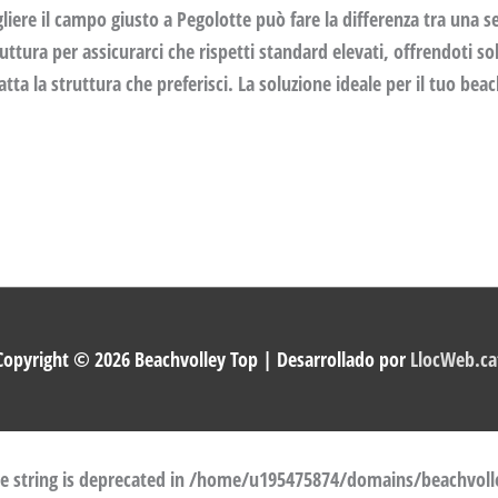
liere il campo giusto a Pegolotte può fare la differenza tra una s
ttura per assicurarci che rispetti standard elevati, offrendoti solo
tta la struttura che preferisci. La soluzione ideale per il tuo bea
Copyright © 2026
Beachvolley Top
| Desarrollado por
LlocWeb.ca
pe string is deprecated in
/home/u195475874/domains/beachvolle