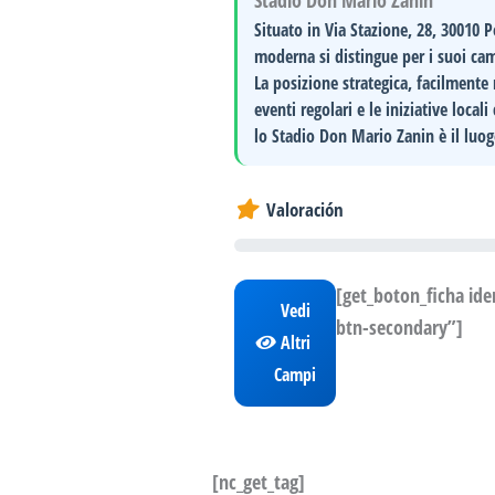
Stadio Don Mario Zanin
Situato in
Via Stazione, 28, 30010 
moderna si distingue per i suoi
cam
La posizione strategica, facilmente 
eventi regolari
e le
iniziative locali
lo Stadio Don Mario Zanin è il luogo
Valoración
[get_boton_ficha id
Vedi
btn-secondary”]
Altri
Campi
[nc_get_tag]