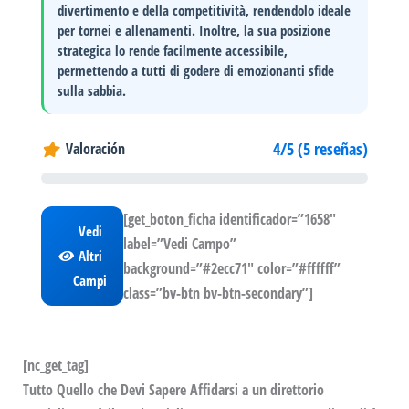
divertimento e della competitività, rendendolo ideale
per tornei e allenamenti. Inoltre, la sua
posizione
strategica
lo rende facilmente accessibile,
permettendo a tutti di godere di emozionanti sfide
sulla sabbia.
4/5 (5 reseñas)
Valoración
[get_boton_ficha identificador=”1658″
Vedi
label=”Vedi Campo”
Altri
background=”#2ecc71″ color=”#ffffff”
Campi
class=”bv-btn bv-btn-secondary”]
[nc_get_tag]
Tutto Quello che Devi Sapere Affidarsi a un direttorio