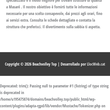
specializzato è il modo migliore per trovare strutture di qualità
a Masaré . Il nostro obiettivo è fornirti tutte le informazioni
necessarie per una scelta consapevole, dai prezzi agli orari, fino
ai servizi extra. Consulta le schede dettagliate e contatta la
struttura che preferisci. Il divertimento sulla sabbia ti aspetta.
Copyright © 2026
Beachvolley Top
| Desarrollado por
LlocWeb.cat
Deprecated
: trim(): Passing null to parameter #1 ($string) of type string
is deprecated in
/home/u195475874/domains/beachvolley.top/public_html/wp-
content/plugins/adapta-rgpd/lib/vendor/Mustache/Tokenizer.php
on