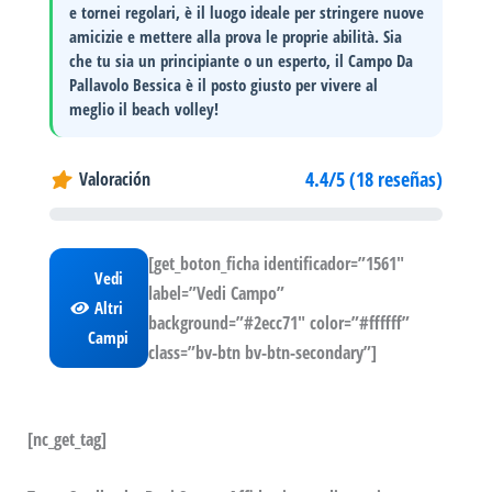
e tornei regolari
, è il luogo ideale per stringere nuove
amicizie e mettere alla prova le proprie abilità. Sia
che tu sia un principiante o un esperto, il Campo Da
Pallavolo Bessica è il posto giusto per vivere al
meglio il beach volley!
4.4/5 (18 reseñas)
Valoración
[get_boton_ficha identificador=”1561″
Vedi
label=”Vedi Campo”
Altri
background=”#2ecc71″ color=”#ffffff”
Campi
class=”bv-btn bv-btn-secondary”]
[nc_get_tag]