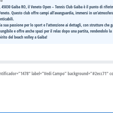
ba
5, 45030 Gaiba RO
, il Veneto Open – Tennis Club Gaiba è il punto di rifer
eneto. Questo club offre campi all’avanguardia, immersi in un’atmosfera 
nticabili.
 la sua
passione per lo sport
e l’attenzione ai dettagli, con strutture che 
iungibile e offre anche spazi per il relax dopo una partita, rendendolo la 
pirito del
beach volley
a Gaiba!
entificador=”1478″ label=”Vedi Campo” background=”#2ecc71″ col