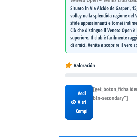
Veneto Open – Tennis Club Gai
Situato in
Via Alcide de Gasperi, 1
volley
nella splendida regione del V
sfide appassionanti e tornei indime
Ciò che distingue il Veneto Open è
superiore. Il club è facilmente ragg
di amici. Venite a scoprire il vero s
Valoración
[get_boton_ficha id
Vedi
btn-secondary”]
Altri
Campi