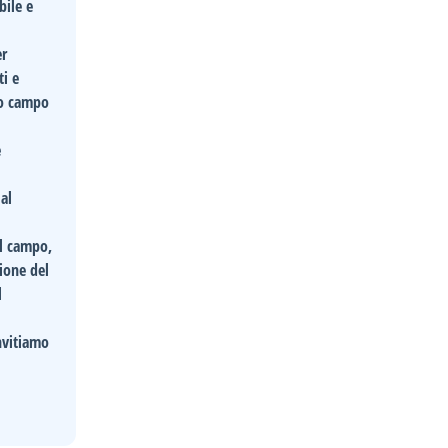
bile e
er
ti e
tro campo
e
al
el campo,
zione del
l
nvitiamo
n