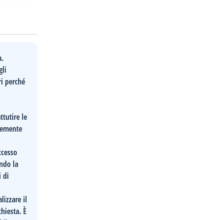
a.
gli
ri perché
tutire le
icemente
accesso
endo la
i di
izzare il
hiesta. È