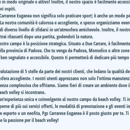
in modo originale e attivo! Inoltre, il nostro spazio è facilmente accessi
oi ospiti.
Carrarese Euganea
non significa solo praticare sport; è anche un modo p
. La nostra comunità è calorosa e accogliente, e spesso organizziamo even
i diverso livello di sfidarsi in un’atmosfera amichevole. Inoltre, il nos
rai rilassarti dopo una partita, godendoti la natura.
 nostro campo è la
posizione strategica
. Situato a Due Carrare, è facilment
della provincia di Padova. Che tu venga da Padova, Monselice o altre zone
o ben segnalato e accessibile. Questo ti permetterà di dedicare più tempo 
 valutazione di
5 stelle
da parte dei nostri clienti, che lodano la qualità d
mosfera accogliente. I nostri utenti apprezzano non solo l’ottima manuten
ienza complessiva che offriamo. Siamo fieri di creare un ambiente dove i
each volley si incontrano.
un’esperienza unica e coinvolgente al nostro campo da beach volley. Ti i
perne di più sui servizi offerti, le modalità di prenotazione e gli eventi i
e esperto o un neofita,
Pgs Carrarese Euganea
è il posto giusto per te. Ti
 la passione per il beach volley!