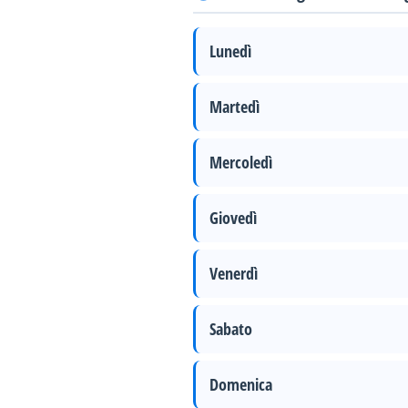
Lunedì
Martedì
Mercoledì
Giovedì
Venerdì
Sabato
Domenica