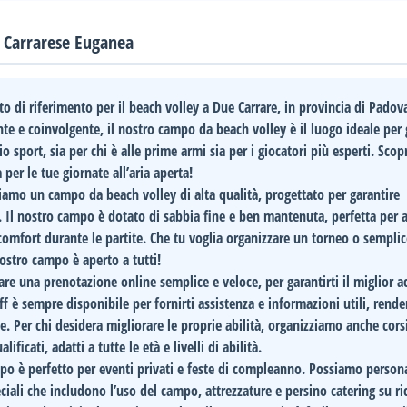
s Carrarese Euganea
to di riferimento per il beach volley a Due Carrare, in provincia di Padov
e e coinvolgente, il nostro campo da beach volley è il luogo ideale per 
o sport, sia per chi è alle prime armi sia per i giocatori più esperti. Scop
 per le tue giornate all’aria aperta!
riamo un campo da beach volley di alta qualità, progettato per garantire
. Il nostro campo è dotato di sabbia fine e ben mantenuta, perfetta per at
comfort durante le partite. Che tu voglia organizzare un torneo o sempl
 nostro campo è aperto a tutti!
tare una
prenotazione online semplice e veloce
, per garantirti il miglior 
taff è sempre disponibile per fornirti assistenza e informazioni utili, rend
e. Per chi desidera migliorare le proprie abilità, organizziamo anche
cors
lificati, adatti a tutte le età e livelli di abilità.
po è perfetto per
eventi privati
e feste di compleanno. Possiamo personal
iali che includono l’uso del campo, attrezzature e persino catering su ric