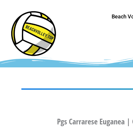
Vai
al
Beach Vo
contenuto
Pgs Carrarese Euganea |