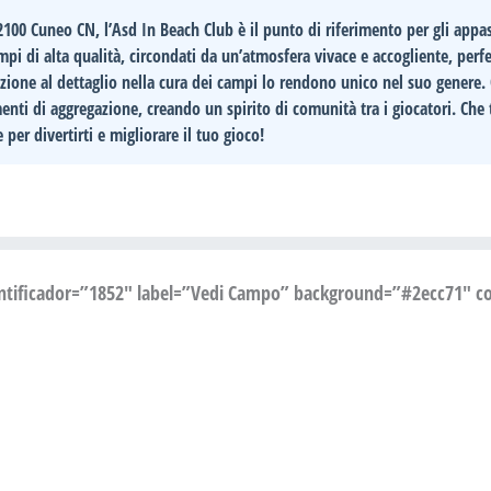
12100 Cuneo CN
, l’
Asd In Beach Club
è il punto di riferimento per gli appa
pi di alta qualità, circondati da un’atmosfera vivace e accogliente, perfet
zione al dettaglio nella cura dei campi lo rendono unico nel suo genere. O
menti di aggregazione, creando un
spirito di comunità
tra i giocatori. Che
 per divertirti e migliorare il tuo gioco!
entificador=”1852″ label=”Vedi Campo” background=”#2ecc71″ col