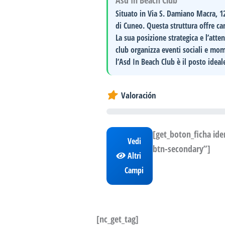
Asd In Beach Club
Situato in
Via S. Damiano Macra, 
di Cuneo. Questa struttura offre cam
La sua
posizione strategica
e l’atten
club organizza eventi sociali e mo
l’
Asd In Beach Club
è il posto ideale
Valoración
[get_boton_ficha id
Vedi
btn-secondary”]
Altri
Campi
[nc_get_tag]