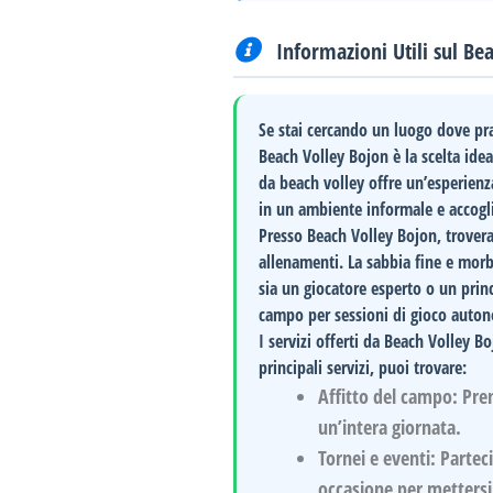
Informazioni Utili sul Be
Se stai cercando un luogo dove prat
Beach Volley Bojon
è la scelta idea
da beach volley offre un’esperienza
in un ambiente informale e accogl
Presso
Beach Volley Bojon
, trover
allenamenti. La sabbia fine e morbi
sia un giocatore esperto o un princi
campo per sessioni di gioco autono
I servizi offerti da
Beach Volley Bo
principali servizi, puoi trovare:
Affitto del campo:
Pren
un’intera giornata.
Tornei e eventi:
Parteci
occasione per mettersi