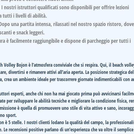
:
I nostri istruttori qualificati sono disponibili per offrire lezioni
utti i livelli di abilità.
opo una partita intensa, rilassati nel nostro spazio ristoro, dove
canti e snack leggeri.
ra è facilmente raggiungibile e dispone di parcheggio per tutti i
h Volley Bojon
è l’atmosfera conviviale che si respira. Qui, il beach volle
re, divertirsi e rimanere attivi all’aria aperta. La posizione strategica d
a, crea un ambiente ideale per trascorrere giornate indimenticabili con a
truttori esperti, anche chi non ha mai giocato prima può avvicinarsi facilm
ate per sviluppare le abilità tecniche e migliorare la condizione fisica, r
a missione è quella di promuovere uno stile di vita attivo e sano, incorag
ano sport.
on
è
5 stelle
. I nostri clienti lodano la qualità del campo, la professionali
. Le recensioni positive parlano di un’esperienza che va oltre il semplice