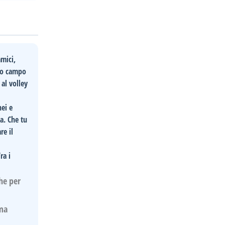
amici,
to campo
 al volley
nei e
a. Che tu
re il
ra i
che per
ima