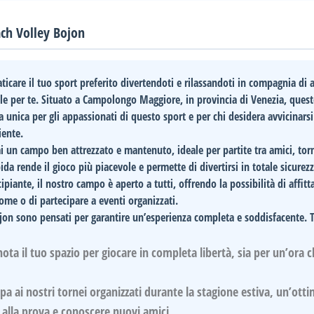
ach Volley Bojon
icare il tuo sport preferito divertendoti e rilassandoti in compagnia di 
le per te. Situato a
Campolongo Maggiore
, in provincia di
Venezia
, ques
 unica per gli appassionati di questo sport e per chi desidera avvicinarsi
iente.
ai un campo ben attrezzato e mantenuto, ideale per partite tra amici, tor
da rende il gioco più piacevole e permette di divertirsi in totale sicurezz
piante, il nostro campo è aperto a tutti, offrendo la possibilità di affitta
me o di partecipare a eventi organizzati.
jon
sono pensati per garantire un’esperienza completa e soddisfacente. T
ota il tuo spazio per giocare in completa libertà, sia per un’ora 
pa ai nostri tornei organizzati durante la stagione estiva, un’ott
 alla prova e conoscere nuovi amici.