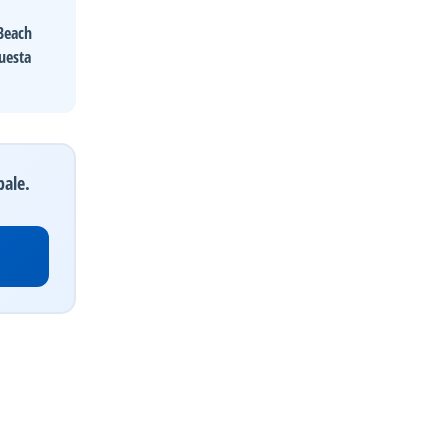
Beach
questa
pale.