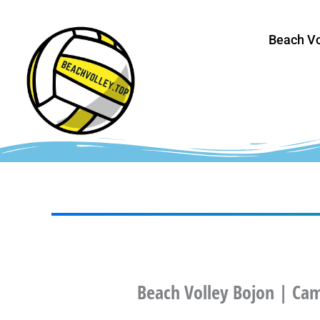
Vai
al
Beach Vo
contenuto
Beach Volley Bojon | Ca