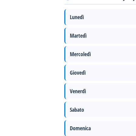
Lunedì
Martedì
Mercoledì
Giovedì
Venerdì
Sabato
Domenica