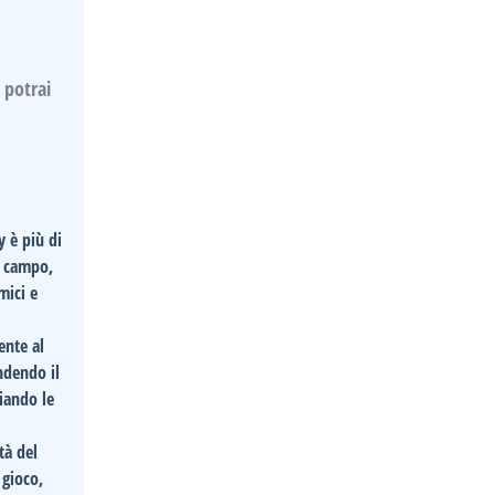
 potrai
y è più di
el campo,
mici e
ente al
endendo il
giando le
tà del
 gioco,