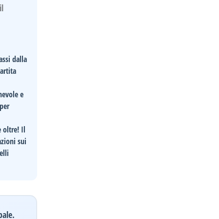
il
ssi dalla
artita
hevole e
 per
oltre! Il
azioni
sui
elli
pale.