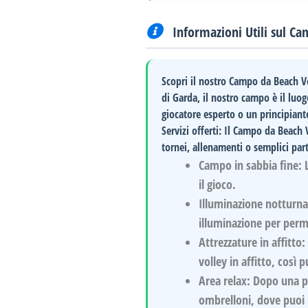
Informazioni Utili sul C
Scopri il nostro Campo da Beach V
di Garda, il nostro campo è il luog
giocatore esperto o un principiant
Servizi offerti:
Il Campo da Beach V
tornei, allenamenti o semplici parti
Campo in sabbia fine:
L
il gioco.
Illuminazione notturna
illuminazione per perme
Attrezzature in affitto:
volley in affitto, così p
Area relax:
Dopo una par
ombrelloni, dove puoi ri