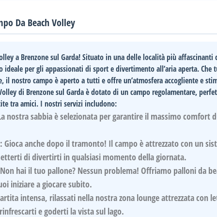
ampo Da Beach Volley
olley a Brenzone sul Garda!
Situato in una delle località più affascinanti 
o ideale per gli appassionati di sport e divertimento all’aria aperta. Che t
e, il nostro campo è aperto a tutti e offre un’atmosfera accogliente e sti
olley di Brenzone sul Garda è dotato di un campo regolamentare, perfet
te tra amici. I nostri servizi includono:
a nostra sabbia è selezionata per garantire il massimo comfort 
:
Gioca anche dopo il tramonto! Il campo è attrezzato con un sis
tterti di divertirti in qualsiasi momento della giornata.
Non hai il tuo pallone? Nessun problema! Offriamo palloni da b
uoi iniziare a giocare subito.
tita intensa, rilassati nella nostra zona lounge attrezzata con let
nfrescarti e goderti la vista sul lago.