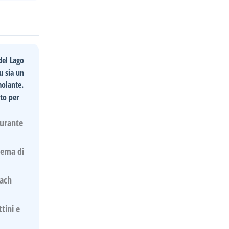
del Lago
u sia un
molante.
to per
durante
tema di
each
tini e