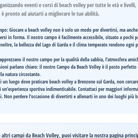
anizzando eventi e corsi di beach volley per tutte le età e livelli, 
 è pronto ad aiutarti a migliorare le tue abilità.
ampo:
Giocare a beach volley non è solo un modo per divertirsi, ma anche
si in forma. Il nostro campo è facilmente accessibile, situato a pochi pa
noltre, la bellezza del Lago di Garda e il clima temperato rendono ogni p
.
i apprezzano il nostro campo per la qualità della sabbia, l’atmosfera amic
ensioni parlano chiaro: il nostro Campo da Beach Volley è il posto perfetto
lla natura circostante.
 di un luogo dove praticare beach volley a Brenzone sul Garda, non cercare 
ti un’esperienza sportiva indimenticabile.
Contattaci per maggiori inform
i. Non perdere l’occasione di divertirti e allenarti in uno dei luoghi più b
altri campi da Beach Volley, puoi visitare la nostra pagina princi