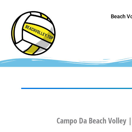
Vai
al
Beach Vo
contenuto
Campo Da Beach Volley |