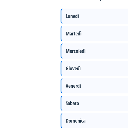
Lunedì
Martedì
Mercoledì
Giovedì
Venerdì
Sabato
Domenica