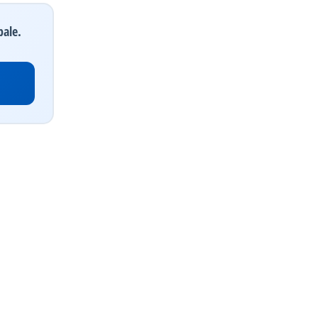
pale.