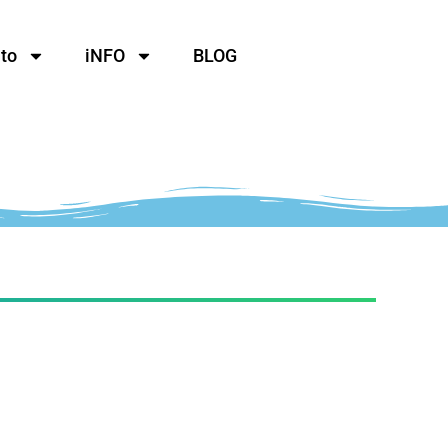
to
iNFO
BLOG