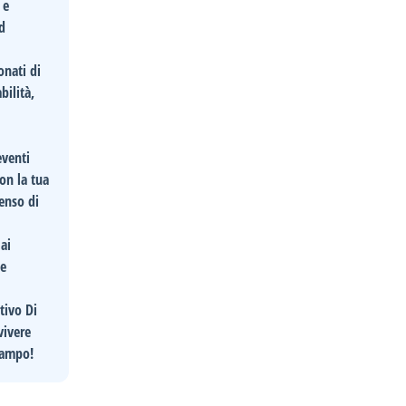
 e
ad
onati di
bilità,
eventi
on la tua
senso di
 ai
he
tivo Di
vivere
campo!