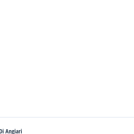
Di Angiari