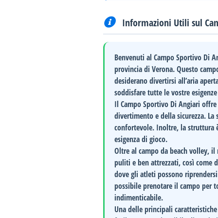
Informazioni Utili sul Ca
Benvenuti al
Campo Sportivo Di An
provincia di
Verona
. Questo campo 
desiderano divertirsi all’aria apert
soddisfare tutte le vostre esigenze
Il
Campo Sportivo Di Angiari
offre
divertimento e della sicurezza. La
confortevole. Inoltre, la struttura 
esigenza di gioco.
Oltre al campo da beach volley, il 
puliti e ben attrezzati, così come 
dove gli atleti possono riprendersi
possibile prenotare il campo per t
indimenticabile.
Una delle principali caratteristich