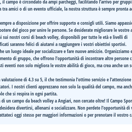
i
, il campo è circondato da ampi parcheggi, facilitando l’arrivo per gruppi
ta tra amici o di un evento ufficiale, la nostra struttura è sempre pronta 
sempre a disposizione per offrire supporto e consigli utili. Siamo appassi
tere del gioco per unire le persone. Se desiderate migliorare le vostre a
sui nostri corsi di beach volley, disponibili per tutte le età e livelli di
ficati saranno felici di aiutarvi a raggiungere i vostri obiettivi sportivi.
he un luogo ideale per socializzare e fare nuove amicizie. Organizziamo 
namento di gruppo, che offrono l’opportunità di incontrare altre persone c
ti eventi non solo migliora le vostre abilità di gioco, ma crea anche un 
a valutazione di
4.3
su 5, il che testimonia l’ottimo servizio e l’attenzione
itatori. I nostri clienti apprezzano non solo la qualità del campo, ma anc
e che si respira in ogni partita.
rca di un campo da beach volley a
Angiari
, non cercate oltre! Il
Campo Spor
 desidera divertirsi, allenarsi e socializzare. Non perdete l’opportunità di 
attateci oggi stesso per maggiori informazioni o per prenotare il vostro 