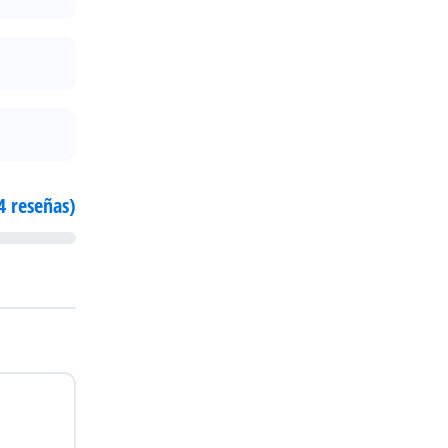
4 reseñas)