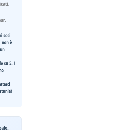
icati.
bar.
i soci
i non è
 un
le
su 5. I
amo
attarci
rtunità
pale.