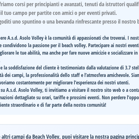
friamo corsi per principianti e avanzati, tenuti da istruttori qualif
 il tuo campo per partite con amici o per eventi privati.
 goditi uno spuntino o una bevanda rinfrescante presso il nostro 
iere
A.s.d. Asolo Volley
è la comunità di appassionati che troverai. I nostr
e condividono la passione per il beach volley. Partecipare ai nostri event
liorare le tue abilità, ma anche per fare nuove amicizie e socializzare in
.
 e la soddisfazione del cliente è testimoniato dalla valutazione di
3.7 stel
à dei campi, la professionalità dello staff e l’atmosfera amichevole. Si
voriamo costantemente per migliorare l’esperienza dei nostri utenti.
ù su
A.s.d. Asolo Volley
, ti invitiamo a visitare il nostro sito web o a cont
azioni dettagliate su orari, tariffe e prossimi eventi. Non perdere l’oppo
iente straordinario e di far parte della nostra comunità!
altri campi da Beach Volley, puoi visitare la nostra pagina princi