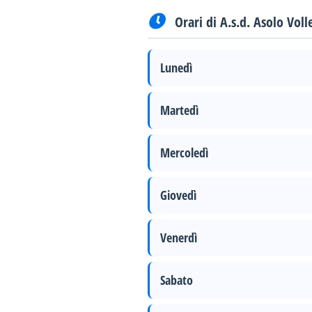
Orari di A.s.d. Asolo Voll
Lunedì
Martedì
Mercoledì
Giovedì
Venerdì
Sabato