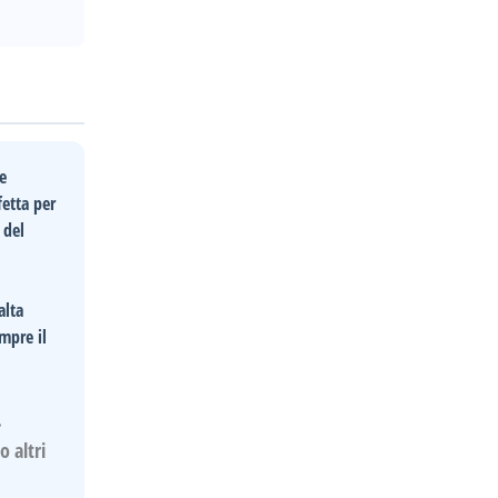
e
fetta per
 del
alta
mpre il
.
o altri