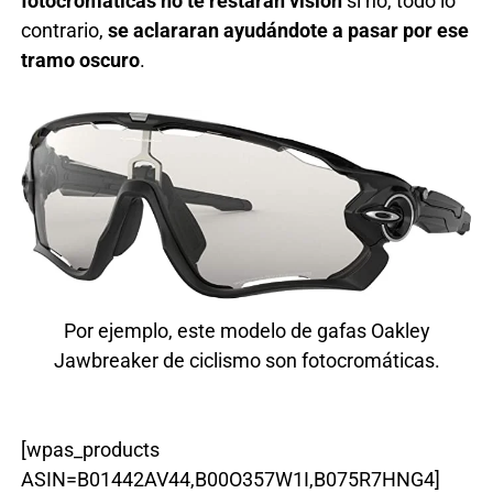
fotocromáticas no te restaran visión
si no, todo lo
contrario,
se aclararan ayudándote a pasar por ese
tramo oscuro
.
Por ejemplo, este modelo de gafas Oakley
Jawbreaker de ciclismo son fotocromáticas.
[wpas_products
ASIN=B01442AV44,B00O357W1I,B075R7HNG4]